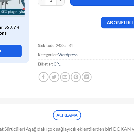
ABONELİK İ
ÖZEL
m v27.7 +
WP Rocket (v3.21.2) Caching
ons
Plugin for WordPress
419,90
₺
Stok kodu:
2433ae84
LE
SEPETE EKLE
Kategoriler:
Wordpress
Etiketler:
GPL
AÇIKLAMA
ürücüleri Aşağıdaki çok sağlayıcılı eklentilerden biri DOKAN v