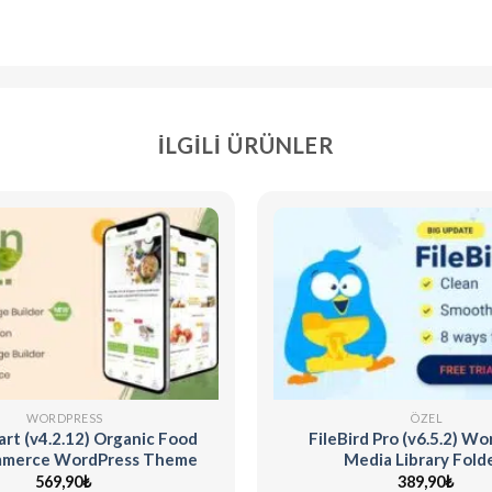
İLGILI ÜRÜNLER
WORDPRESS
ÖZEL
t (v4.2.12) Organic Food
FileBird Pro (v6.5.2) W
merce WordPress Theme
Media Library Fold
569,90
₺
389,90
₺