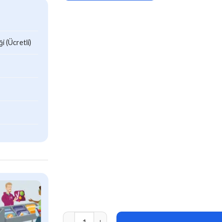
 (Ücretli)
Delivery Drivers for Vendors v1.0.7 adet