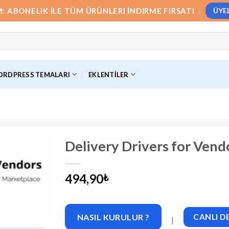
M: ABONELIK İLE TÜM ÜRÜNLERI İNDIRME FIRSATI
ÜYE
RDPRESS TEMALARI
EKLENTILER
Delivery Drivers for Vend
494,90
₺
NASIL KURULUR ?
CANLI 
|