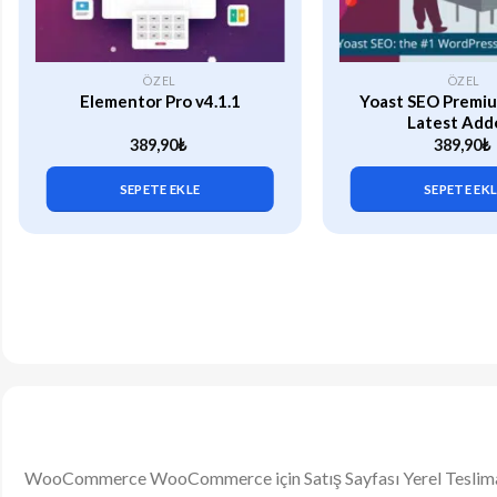
ÖZEL
ÖZEL
Elementor Pro v4.1.1
Yoast SEO Premiu
Latest Add
389,90
₺
389,90
₺
SEPETE EKLE
SEPETE EK
WooCommerce WooCommerce için Satış Sayfası Yerel Teslimat S