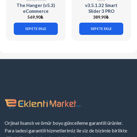
The Hanger (v5.3)
v3.5.1.32 Smart
eCommerce
Slider 3 PRO
WordPress Theme
[WordPress] + 90
569,90
₺
389,90
₺
for WooCommerce
Demo Sliders
SEPETE EKLE
SEPETE EKLE
Orjinal lisanslı ve ömür boyu güncelleme garantili ürünler.
Para iadesi garantili hizmetlerimiz ile siz de bizimle birlikte