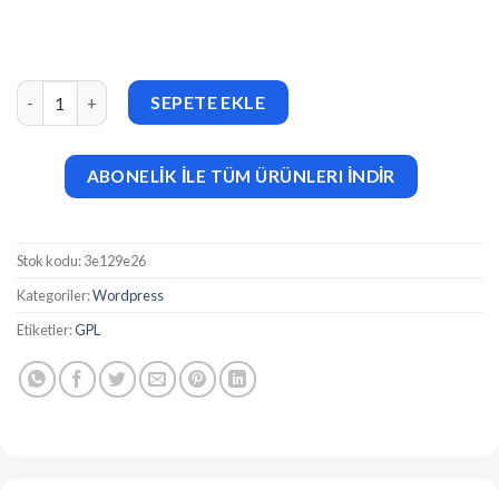
CSSIgniter Convert (v1.7.3) WordPress Themes adet
SEPETE EKLE
ABONELİK İLE TÜM ÜRÜNLERI İNDİR
Stok kodu:
3e129e26
Kategoriler:
Wordpress
Etiketler:
GPL