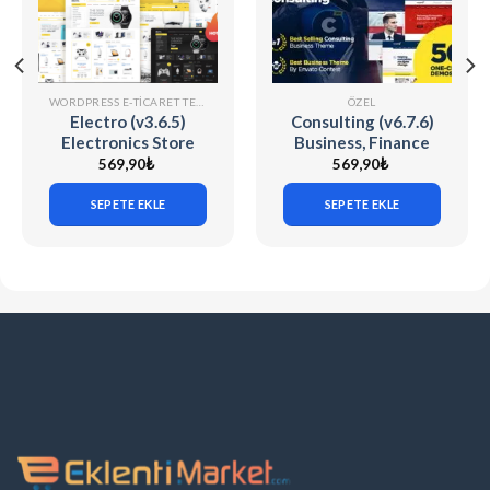
WORDPRESS E-TICARET TEMALARI
ÖZEL
Electro (v3.6.5)
Consulting (v6.7.6)
Electronics Store
Business, Finance
WooCommerce
WordPress Theme
569,90
₺
569,90
₺
Theme
SEPETE EKLE
SEPETE EKLE