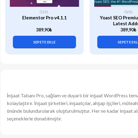
ÖZEL
ÖZEL
Elementor Pro v4.1.1
Yoast SEO Premiu
Latest Add
389,90
₺
389,90
₺
SEPETE EKLE
SEPETE EK
İnşaat Tabanı Pro, sağlam ve duyarlı bir inşaat WordPress tema
kolaylaştırır. İnşaat şirketleri, inşaatçılar, ahşap işçileri, müt
önünde bulundurularak oluşturulmuştur. Her ne kadar inşaat alanı
seçeneklerle donatılmıştır.