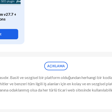
ÖZEL
m v27.7 +
WP Rocket (v3.21.2) Caching
ons
Plugin for WordPress
419,90
₺
LE
SEPETE EKLE
AÇIKLAMA
sıdır. Basit ve sezgisel bir platform olduğundan herhangi bir kod
eahhitler ve benzeri tüm ilgili iş alanları için en kolay ve en sezgis
na odaklanmış olsa da her türlü ticari web sitesinde kullanılabilir.