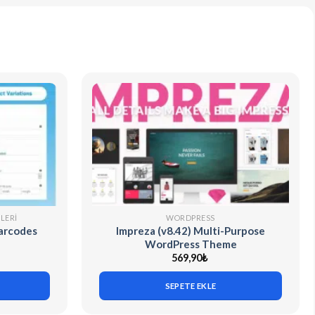
LERI
WORDPRESS
arcodes
Impreza (v8.42) Multi-Purpose
WordPress Theme
569,90
₺
SEPETE EKLE