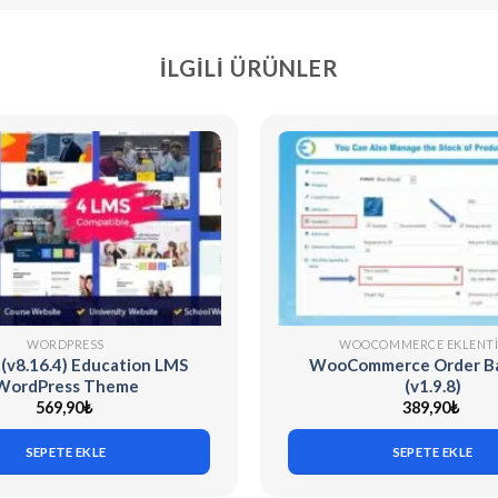
İLGILI ÜRÜNLER
WORDPRESS
WOOCOMMERCE EKLENTI
 (v8.16.4) Education LMS
WooCommerce Order B
WordPress Theme
(v1.9.8)
569,90
₺
389,90
₺
SEPETE EKLE
SEPETE EKLE