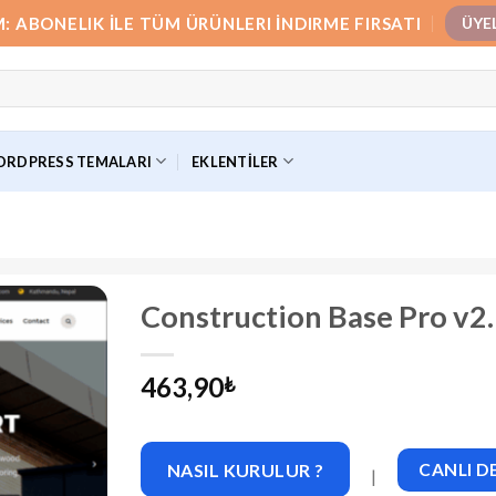
M: ABONELIK İLE TÜM ÜRÜNLERI İNDIRME FIRSATI
ÜYE
RDPRESS TEMALARI
EKLENTILER
Construction Base Pro v2
463,90
₺
NASIL KURULUR ?
CANLI 
|