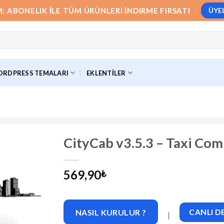
M: ABONELIK İLE TÜM ÜRÜNLERI İNDIRME FIRSATI
ÜYE
RDPRESS TEMALARI
EKLENTILER
CityCab v3.5.3 – Taxi C
569,90
₺
NASIL KURULUR ?
CANLI 
|