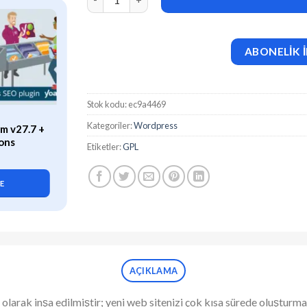
ABONELİK İ
Stok kodu:
ec9a4469
ÖZEL
Kategoriler:
Wordpress
m v27.7 +
WP Rocket (v3.21.2) Caching
ons
Plugin for WordPress
Etiketler:
GPL
419,90
₺
LE
SEPETE EKLE
AÇIKLAMA
 olarak inşa edilmiştir; yeni web sitenizi çok kısa sürede oluşturm