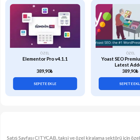
ÖZEL
ÖZEL
Elementor Pro v4.1.1
Yoast SEO Premiu
Latest Add
389,90
₺
389,90
₺
SEPETE EKLE
SEPETE EK
Satış Sayfası CITYCAB, taksi ve özel kiralama sektörü için özel