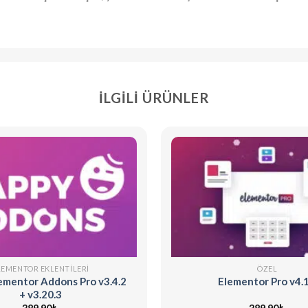
İLGILI ÜRÜNLER
LEMENTOR EKLENTILERI
ÖZEL
ementor Addons Pro v3.4.2
Elementor Pro v4.1
+ v3.20.3