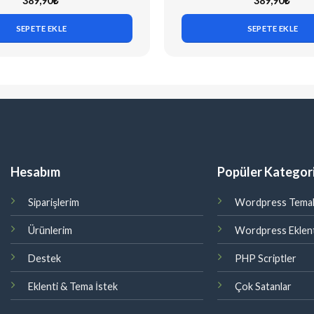
389,90
₺
389,90
₺
SEPETE EKLE
SEPETE EKLE
Hesabım
Popüler Kategori
Siparişlerim
Wordpress Temal
Ürünlerim
Wordpress Eklent
Destek
PHP Scriptler
Eklenti & Tema İstek
Çok Satanlar