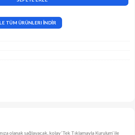
LE TÜM ÜRÜNLERI İNDİR
anıza olanak sağlayacak, kolay ‘Tek Tıklamayla Kurulum’ ile