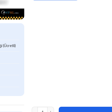
 (Ücretli)
CityCab v3.5.3 – Taxi Company WordPress The