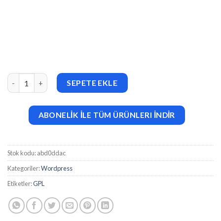
CETUS – Creative Portfolio Elementor Template Kit adet
SEPETE EKLE
ABONELİK İLE TÜM ÜRÜNLERI İNDİR
Stok kodu:
abd0ddac
Kategoriler:
Wordpress
Etiketler:
GPL