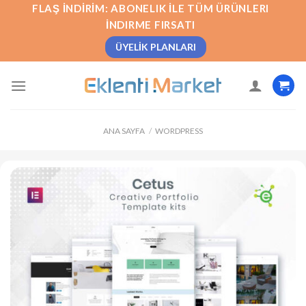
İçeriğe
FLAŞ İNDIRIM: ABONELIK İLE TÜM ÜRÜNLERI
atla
İNDIRME FIRSATI
ÜYELIK PLANLARI
ANA SAYFA
/
WORDPRESS