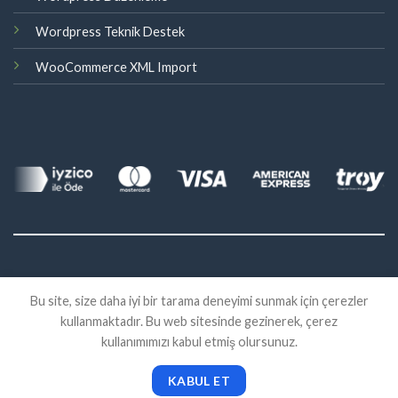
Wordpress Teknik Destek
WooCommerce XML Import
©
Bu site, size daha iyi bir tarama deneyimi sunmak için çerezler
2026 Eklenti Market
kullanmaktadır. Bu web sitesinde gezinerek, çerez
İADE
SATIŞ SÖZLEŞMESI
KVKK
kullanımımızı kabul etmiş olursunuz.
KABUL ET