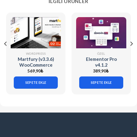
İLGILI ÜRÜNLER
WORDPRESS
ÖZEL
Martfury (v3.3.6)
Elementor Pro
WooCommerce
v4.1.2
Marketplace
569,90
₺
389,90
₺
WordPress Theme
SEPETE EKLE
SEPETE EKLE