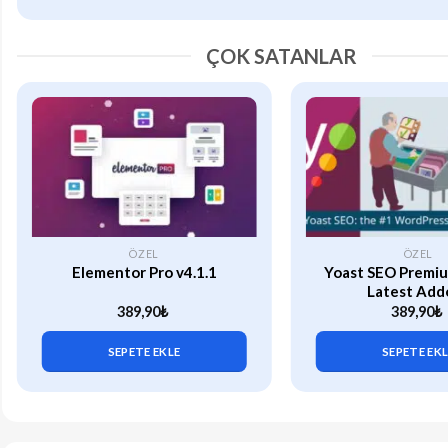
ÇOK SATANLAR
ÖZEL
ÖZEL
Elementor Pro v4.1.1
Yoast SEO Premiu
Latest Add
389,90
₺
389,90
₺
SEPETE EKLE
SEPETE EK