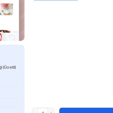
 (Ücretli)
Cakecrumbs – Bakery Elementor Template kit a