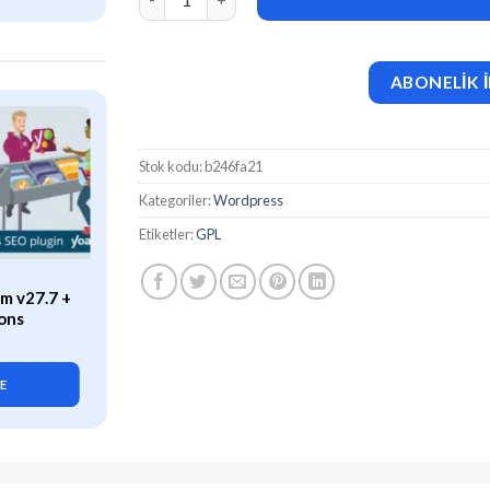
ABONELİK İ
Stok kodu:
b246fa21
Kategoriler:
Wordpress
Etiketler:
GPL
ÖZEL
m v27.7 +
WP Rocket (v3.21.2) Caching
ons
Plugin for WordPress
419,90
₺
LE
SEPETE EKLE