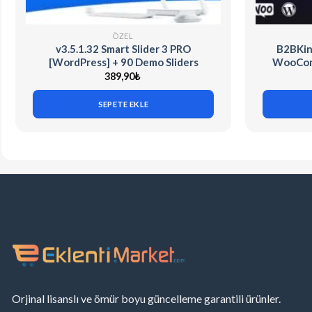
ÖZEL
v3.5.1.32 Smart Slider 3 PRO
B2BKin
[WordPress] + 90 Demo Sliders
WooCom
389,90
₺
SEPETE EKLE
Orjinal lisanslı ve ömür boyu güncelleme garantili ürünler.