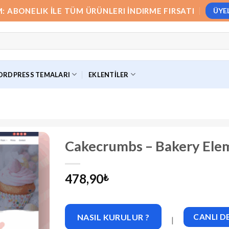
M: ABONELIK İLE TÜM ÜRÜNLERI İNDIRME FIRSATI
ÜYE
RDPRESS TEMALARI
EKLENTILER
Cakecrumbs – Bakery Elem
478,90
₺
NASIL KURULUR ?
CANLI 
|