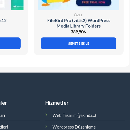
ÖZEL
6.12
FileBird Pro (v6.5.2) WordPress
Media Library Folders
389,90
₺
SEPETE EKLE
ler
Hizmetler
arı
Web Tasarım (yakında...)
ileri
Wordpress Düzenleme