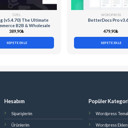
ÖZEL
WORDPRESS
g (v5.4.70) The Ultimate
BetterDocs Pro v3.
merce B2B & Wholesale
Plugin
389,90
₺
479,90
₺
SEPETE EKLE
SEPETE EKLE
Hesabım
Popüler Kategori
Siparişlerim
Wordpress Temal
Ürünlerim
Wordpress Eklent