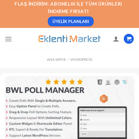
İçeriğe
FLAŞ İNDIRIM: ABONELIK İLE TÜM ÜRÜNLERI
atla
İNDIRME FIRSATI
ÜYELIK PLANLARI
ANA SAYFA
/
WORDPRESS