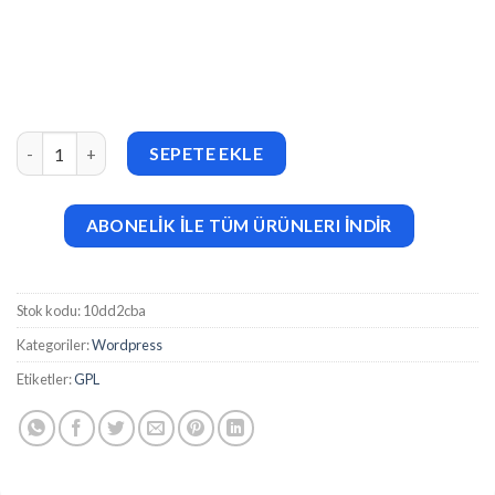
BWL Poll Manager v1.0.9 adet
SEPETE EKLE
ABONELİK İLE TÜM ÜRÜNLERI İNDİR
Stok kodu:
10dd2cba
Kategoriler:
Wordpress
Etiketler:
GPL