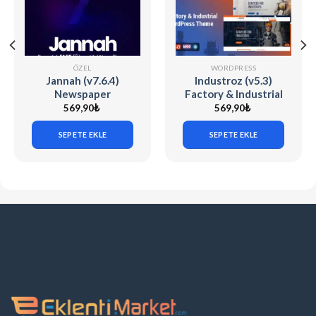
ÖZEL
WORDPRESS
Jannah (v7.6.4)
Industroz (v5.3)
Newspaper
Factory & Industrial
Magazine News
WordPress Theme
569,90
₺
569,90
₺
BuddyPress AMP
SEPETE EKLE
SEPETE EKLE