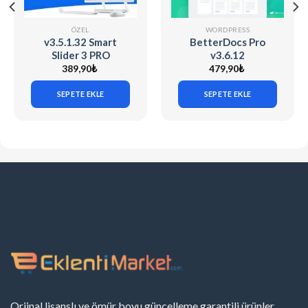
ÖZEL
WORDPRESS
v3.5.1.32 Smart
BetterDocs Pro
Slider 3 PRO
v3.6.12
[WordPress] + 90
389,90
₺
479,90
₺
Demo Sliders
SEPETE EKLE
SEPETE EKLE
Orjinal lisanslı ve ömür boyu güncelleme garantili ürünler.