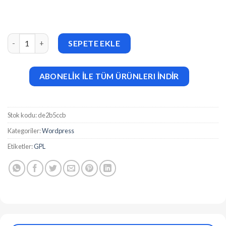
Buzzy (v4.9.0) News, Viral Lists, Polls and Videos adet
SEPETE EKLE
ABONELİK İLE TÜM ÜRÜNLERI İNDİR
Stok kodu:
de2b5ccb
Kategoriler:
Wordpress
Etiketler:
GPL