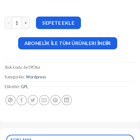
Bouffe v1.1.7 Restaurant Theme adet
SEPETE EKLE
ABONELİK İLE TÜM ÜRÜNLERI İNDİR
Stok kodu:
6e19f36a
Kategoriler:
Wordpress
Etiketler:
GPL
AÇIKLAMA