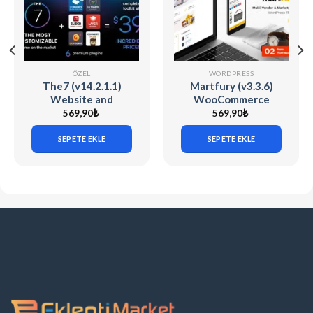
ÖZEL
WORDPRESS
The7 (v14.2.1.1)
Martfury (v3.3.6)
Website and
WooCommerce
eCommerce Builder
Marketplace
569,90
₺
569,90
₺
for WordPress
WordPress Theme
SEPETE EKLE
SEPETE EKLE