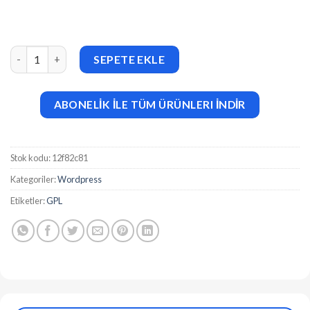
Boogie v1.0 Design Agency and Portfolio Theme adet
SEPETE EKLE
ABONELİK İLE TÜM ÜRÜNLERI İNDİR
Stok kodu:
12f82c81
Kategoriler:
Wordpress
Etiketler:
GPL