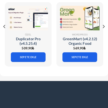
ÖZEL
WORDPRESS
Duplicator Pro
GreenMart (v4.2.12)
(v4.5.25.4)
Organic Food
WordPress Site
Woocommerce
509,90
₺
569,90
₺
Migration & Backup
WordPress Theme
SEPETE EKLE
SEPETE EKLE