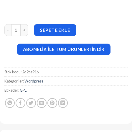
BLUEPOS v1.1 Android Mobile Point of sale (POS) With Admin B
SEPETE EKLE
ABONELİK İLE TÜM ÜRÜNLERI İNDİR
Stok kodu:
2d2ce916
Kategoriler:
Wordpress
Etiketler:
GPL