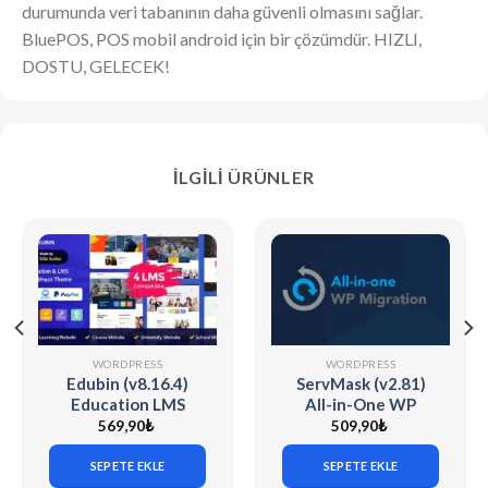
durumunda veri tabanının daha güvenli olmasını sağlar.
BluePOS, POS mobil android için bir çözümdür. HIZLI,
DOSTU, GELECEK!
İLGILI ÜRÜNLER
WORDPRESS
WORDPRESS
Edubin (v8.16.4)
ServMask (v2.81)
Education LMS
All-in-One WP
WordPress Theme
Migration Unlimited
569,90
₺
509,90
₺
Extension
SEPETE EKLE
SEPETE EKLE