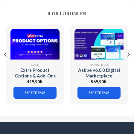
İLGILI ÜRÜNLER
ÖZEL
WORDPRESS
Extra Product
Aabbe v6.0.0 Digital
Options & Add-Ons
Marketplace
for WooCommerce
WordPress Theme
419,90
₺
569,90
₺
v7.5.6 (Codecanyon)
SEPETE EKLE
SEPETE EKLE