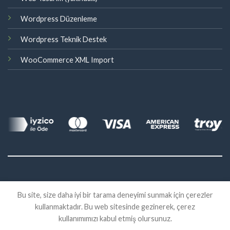
Wordpress Düzenleme
Wordpress Teknik Destek
WooCommerce XML Import
©
Bu site, size daha iyi bir tarama deneyimi sunmak için çerezler
2026 Eklenti Market
kullanmaktadır. Bu web sitesinde gezinerek, çerez
İADE
SATIŞ SÖZLEŞMESI
KVKK
kullanımımızı kabul etmiş olursunuz.