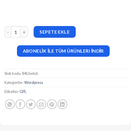
Blogism Pro v2.3.1 adet
SEPETE EKLE
ABONELİK İLE TÜM ÜRÜNLERI İNDİR
Stok kodu:
84b1e6cb
Kategoriler:
Wordpress
Etiketler:
GPL