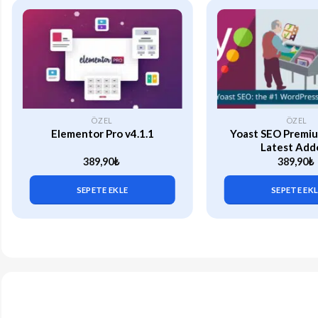
ÖZEL
ÖZEL
Elementor Pro v4.1.1
Yoast SEO Premiu
Latest Add
389,90
₺
389,90
₺
SEPETE EKLE
SEPETE EK