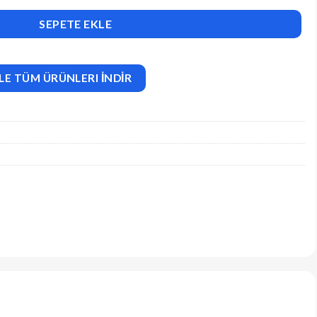
ress Theme + RTL adet
SEPETE EKLE
LE TÜM ÜRÜNLERI İNDİR