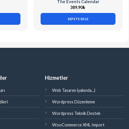
The Events Calendar
389,90
₺
SEPETE EKLE
ler
Hizmetler
arı
Web Tasarım (yakında...)
ileri
Wordpress Düzenleme
Wordpress Teknik Destek
WooCommerce XML Import