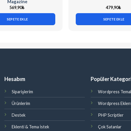
Magazine
569,90
₺
479,90
₺
SEPETE EKLE
SEPETE EKLE
Hesabım
Popüler Kategori
Siparişlerim
Wordpress Temal
Ürünlerim
Wordpress Eklent
Destek
PHP Scriptler
Eklenti & Tema İstek
Çok Satanlar