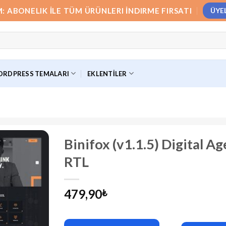
M: ABONELIK İLE TÜM ÜRÜNLERI İNDIRME FIRSATI
ÜYE
RDPRESS TEMALARI
EKLENTILER
Binifox (v1.1.5) Digital 
RTL
479,90
₺