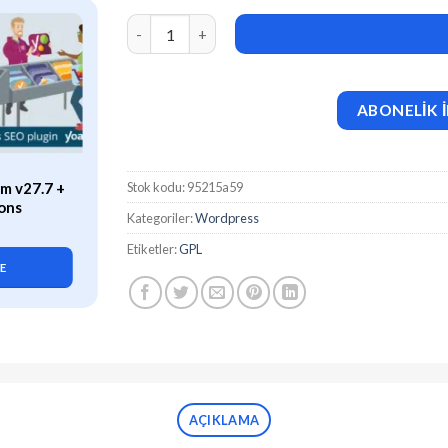
Binifox (v1.1.5) Digital Agency Services WordP
ABONELİK İ
ÖZEL
Stok kodu:
95215a59
m v27.7 +
WP Rocket (v3.21.2) Caching
ons
Plugin for WordPress
Kategoriler:
Wordpress
419,90
₺
Etiketler:
GPL
LE
SEPETE EKLE
AÇIKLAMA