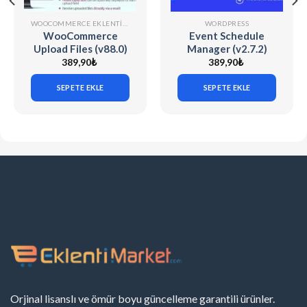
WOOCOMMERCE EKLENTILERI
WORDPRESS
WooCommerce
Event Schedule
Upload Files (v88.0)
Manager (v2.7.2)
The Events
389,90
₺
389,90
₺
Calendar
SEPETE EKLE
SEPETE EKLE
Orjinal lisanslı ve ömür boyu güncelleme garantili ürünler.