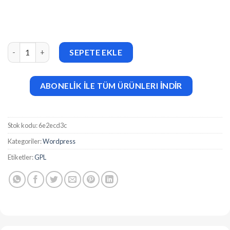
Beuh (v1.2.2) Responsive One Page Portfolio Theme adet
SEPETE EKLE
ABONELİK İLE TÜM ÜRÜNLERI İNDİR
Stok kodu:
6e2ecd3c
Kategoriler:
Wordpress
Etiketler:
GPL