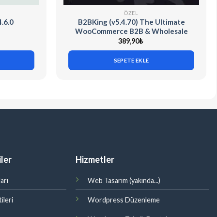
ÖZEL
.6.0
B2BKing (v5.4.70) The Ultimate
WooCommerce B2B & Wholesale
Plugin
389,90
₺
SEPETE EKLE
ler
Hizmetler
arı
Web Tasarım (yakında...)
ileri
Wordpress Düzenleme