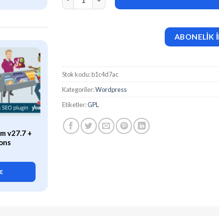
ABONELİK İ
Stok kodu:
b1c4d7ac
Kategoriler:
Wordpress
Etiketler:
GPL
ÖZEL
m v27.7 +
WP Rocket (v3.21.2) Caching
ons
Plugin for WordPress
419,90
₺
LE
SEPETE EKLE