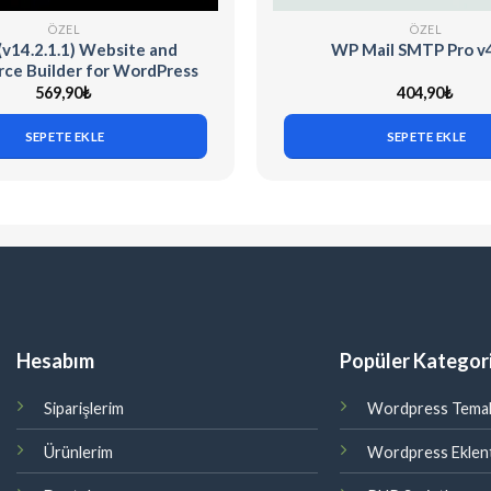
ÖZEL
ÖZEL
(v14.2.1.1) Website and
WP Mail SMTP Pro v4
e Builder for WordPress
569,90
₺
404,90
₺
SEPETE EKLE
SEPETE EKLE
Hesabım
Popüler Kategori
Siparişlerim
Wordpress Temal
Ürünlerim
Wordpress Eklent