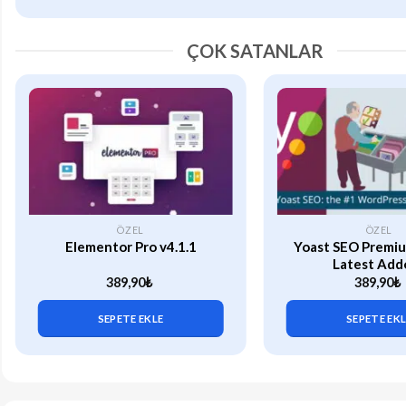
ÇOK SATANLAR
ÖZEL
ÖZEL
Elementor Pro v4.1.1
Yoast SEO Premiu
Latest Add
389,90
₺
389,90
₺
SEPETE EKLE
SEPETE EK