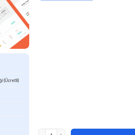
 (Ücretli)
Bakekit – Food and Cake Elementor Template a