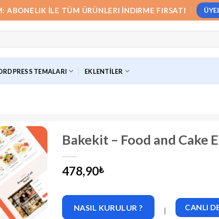
M: ABONELIK İLE TÜM ÜRÜNLERI İNDIRME FIRSATI
ÜYE
RDPRESS TEMALARI
EKLENTILER
Bakekit – Food and Cake 
478,90
₺
NASIL KURULUR ?
CANLI 
|