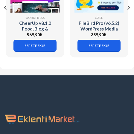
WORDPRESS
ÖZEL
CheerUp v8.1.0
FileBird Pro (v6.5.2)
Food, Blog &
WordPress Media
Magazine
Library Folders
569,90
₺
389,90
₺
SEPETE EKLE
SEPETE EKLE