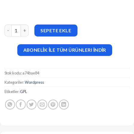
Bagja (v1.2.8) Responsive Multi Concept & One Page Portfolio 
SEPETE EKLE
ABONELİK İLE TÜM ÜRÜNLERI İNDİR
Stok kodu:
a74bae84
Kategoriler:
Wordpress
Etiketler:
GPL