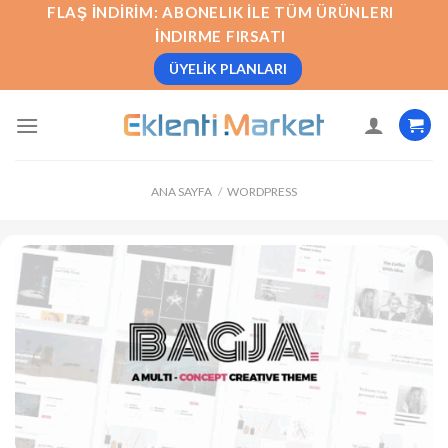
İçeriğe
FLAŞ İNDIRIM: ABONELIK İLE TÜM ÜRÜNLERI
atla
İNDIRME FIRSATI
ÜYELIK PLANLARI
ANA SAYFA
/
WORDPRESS