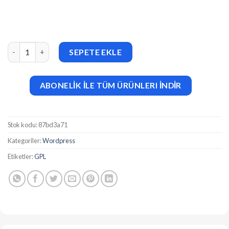
Assista v2.0 – Content Writing Assistant as SAAS adet
SEPETE EKLE
ABONELİK İLE TÜM ÜRÜNLERI İNDİR
Stok kodu:
87bd3a71
Kategoriler:
Wordpress
Etiketler:
GPL