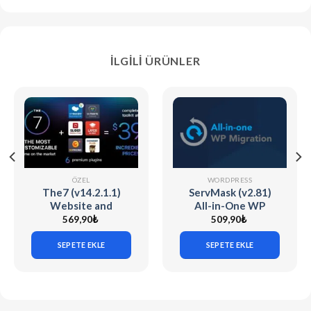
İLGILI ÜRÜNLER
ÖZEL
WORDPRESS
The7 (v14.2.1.1)
ServMask (v2.81)
Website and
All-in-One WP
eCommerce Builder
Migration Unlimited
569,90
₺
509,90
₺
for WordPress
Extension
SEPETE EKLE
SEPETE EKLE