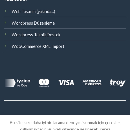
Web Tasarım (yakında...)
Wordpress Düzenleme
Wordpress Teknik Destek
WooCommerce XML Import
©
Bu site, size daha iyi bir tarama deneyimi sunmak için çerezler
2026 Eklenti Market
kullanmaktadır. Bu web sitesinde gezinerek, çerez