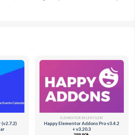
ELEMENTOR EKLENTILERI
(v2.7.2)
Happy Elementor Addons Pro v3.4.2
ar
+ v3.20.3
389,90
₺