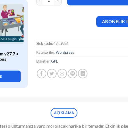
ABONELİK İ
Stok kodu:
47fa9c86
ÖZEL
Kategoriler:
Wordpress
m v27.7 +
WP Rocket (v3.21.2) Caching
ons
Plugin for WordPress
Etiketler:
GPL
419,90
₺
LE
SEPETE EKLE
AÇIKLAMA
esi oluşturmanıza yardımcı olacak harika bir temadır. Etkinlik plan