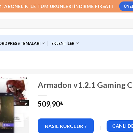
M: ABONELIK İLE TÜM ÜRÜNLERI İNDIRME FIRSATI
ÜYE
RDPRESS TEMALARI
EKLENTILER
Armadon v1.2.1 Gaming 
509,90
₺
NASIL KURULUR ?
CANLI 
|