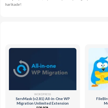
harikadır!
WORDPRESS
ServMask (v2.81) All-in-One WP
FileBir
Migration Unlimited Extension
Me
509,90
₺