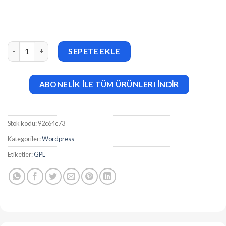
Arkdin v1.1 Air Conditioning Services WordPress Theme adet
SEPETE EKLE
ABONELİK İLE TÜM ÜRÜNLERI İNDİR
Stok kodu:
92c64c73
Kategoriler:
Wordpress
Etiketler:
GPL