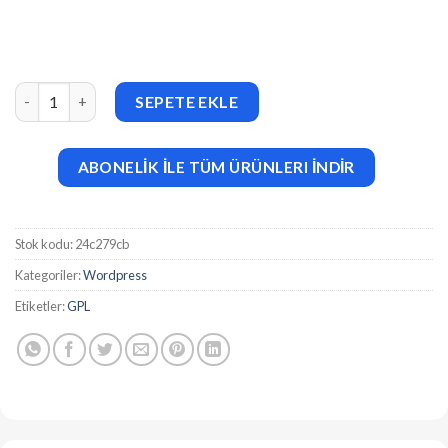
Aramco v1.0.0 Physiotherapy & Wellness WordPress Theme ade
SEPETE EKLE
ABONELİK İLE TÜM ÜRÜNLERI İNDİR
Stok kodu:
24c279cb
Kategoriler:
Wordpress
Etiketler:
GPL