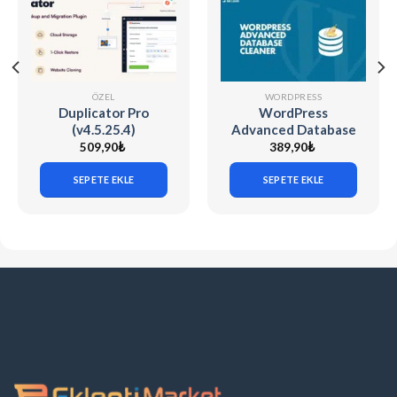
ÖZEL
WORDPRESS
Duplicator Pro
WordPress
(v4.5.25.4)
Advanced Database
WordPress Site
Cleaner Pro (v4.0.6)
509,90
₺
389,90
₺
Migration & Backup
SEPETE EKLE
SEPETE EKLE