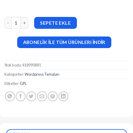
ApusHome v1.7.11 Real Estate WordPress Theme adet
SEPETE EKLE
ABONELİK İLE TÜM ÜRÜNLERI İNDİR
Stok kodu:
418990881
Kategoriler:
Wordpress Temaları
Etiketler:
GPL