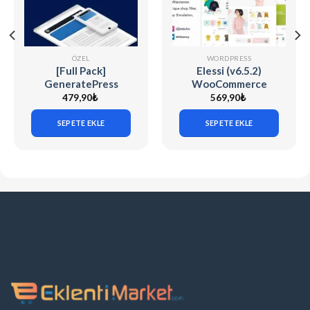
ÖZEL
WORDPRESS
[Full Pack]
Elessi (v6.5.2)
GeneratePress
WooCommerce
Premium v2.5.5
AJAX WP Theme
479,90
₺
569,90
₺
SEPETE EKLE
SEPETE EKLE