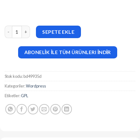
AI Cover Letter Generator for WordPress v1.1.0 adet
SEPETE EKLE
ABONELİK İLE TÜM ÜRÜNLERI İNDİR
Stok kodu:
bd49935d
Kategoriler:
Wordpress
Etiketler:
GPL