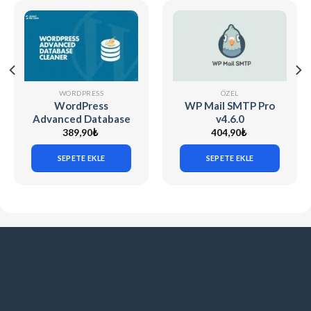
WORDPRESS
ÖZEL
WordPress
WP Mail SMTP Pro
Advanced Database
v4.6.0
Cleaner Pro (v4.0.6)
389,90
₺
404,90
₺
SEPETE EKLE
SEPETE EKLE