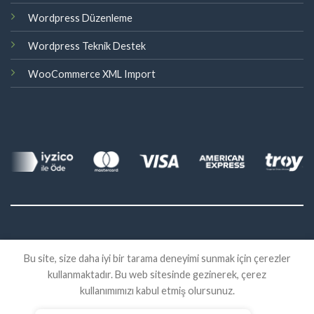
Wordpress Düzenleme
Wordpress Teknik Destek
WooCommerce XML Import
©
Bu site, size daha iyi bir tarama deneyimi sunmak için çerezler
2026 Eklenti Market
kullanmaktadır. Bu web sitesinde gezinerek, çerez
İADE
SATIŞ SÖZLEŞMESI
KVKK
kullanımımızı kabul etmiş olursunuz.