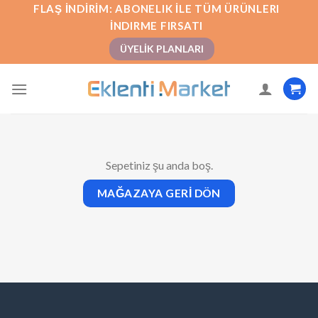
İçeriğe
FLAŞ İNDIRIM: ABONELIK İLE TÜM ÜRÜNLERI
atla
İNDIRME FIRSATI
ÜYELIK PLANLARI
Sepetiniz şu anda boş.
MAĞAZAYA GERI DÖN