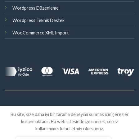
Wordpress Düzenleme
Wordpress Teknik Destek
WooCommerce XML Import
©
Bu site, size daha iyi bir tarama deneyimi sunmak için çerezler
2026 Eklenti Market
kullanmaktadır. Bu web sitesinde gezinerek, çerez
İADE
SATIŞ SÖZLEŞMESI
KVKK
kullanımımızı kabul etmiş olursunuz.