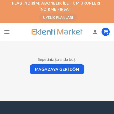
İçeriğe
FLAŞ İNDIRIM: ABONELIK İLE TÜM ÜRÜNLERI
atla
İNDIRME FIRSATI
ÜYELIK PLANLARI
Sepetiniz şu anda boş.
MAĞAZAYA GERI DÖN