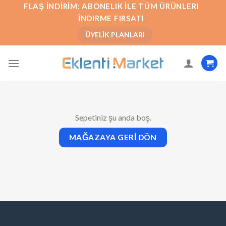
İçeriğe
FLAŞ İNDIRIM: ABONELIK İLE TÜM ÜRÜNLERI
atla
İNDIRME FIRSATI
ÜYELIK PLANLARI
Sepetiniz şu anda boş.
MAĞAZAYA GERI DÖN