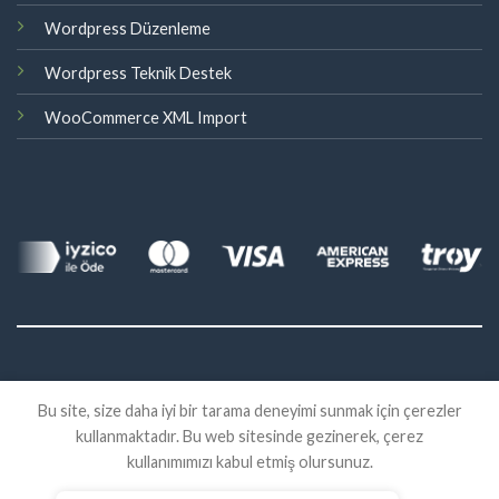
Wordpress Düzenleme
Wordpress Teknik Destek
WooCommerce XML Import
©
Bu site, size daha iyi bir tarama deneyimi sunmak için çerezler
2026 Eklenti Market
kullanmaktadır. Bu web sitesinde gezinerek, çerez
İADE
SATIŞ SÖZLEŞMESI
KVKK
kullanımımızı kabul etmiş olursunuz.