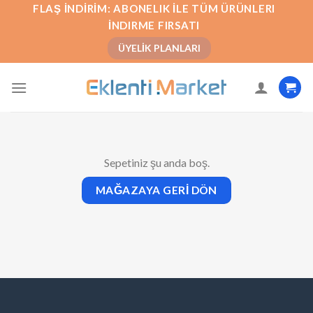
İçeriğe
FLAŞ İNDIRIM: ABONELIK İLE TÜM ÜRÜNLERI
atla
İNDIRME FIRSATI
ÜYELIK PLANLARI
Sepetiniz şu anda boş.
MAĞAZAYA GERI DÖN