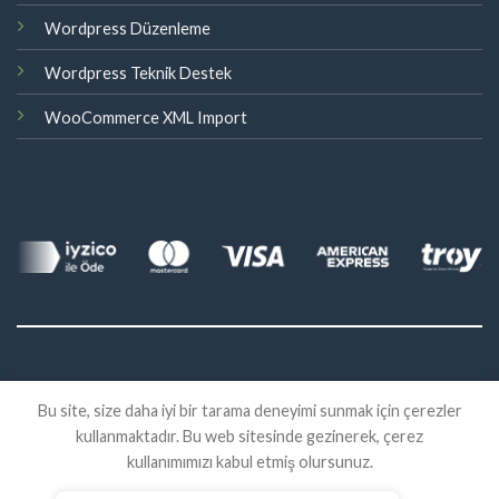
Wordpress Düzenleme
Wordpress Teknik Destek
WooCommerce XML Import
©
Bu site, size daha iyi bir tarama deneyimi sunmak için çerezler
2026 Eklenti Market
kullanmaktadır. Bu web sitesinde gezinerek, çerez
İADE
SATIŞ SÖZLEŞMESI
KVKK
kullanımımızı kabul etmiş olursunuz.